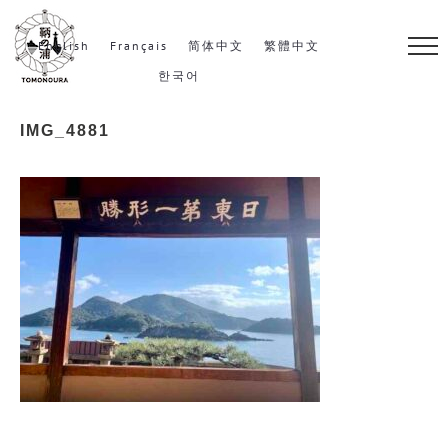
S
k
English
Français
简体中文
繁體中文
i
한국어
p
IMG_4881
t
o
c
o
n
t
e
n
t