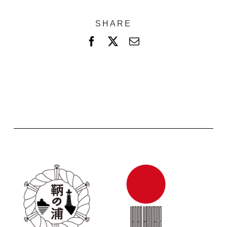
SHARE
F
X
電
a
子
c
メ
e
ー
b
ル
o
o
k