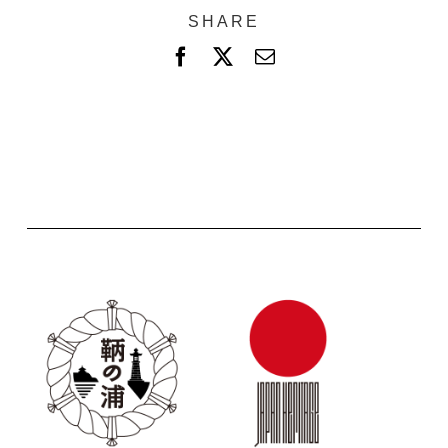
SHARE
F
X
電
a
子
c
メ
e
ー
b
ル
o
o
k