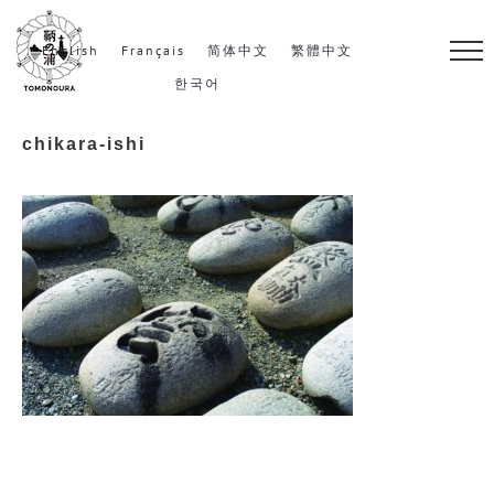
S
k
English
Français
简体中文
繁體中文
i
한국어
p
chikara-ishi
t
o
c
o
n
t
e
n
t