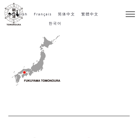
S
k
English
Français
简体中文
繁體中文
i
한국어
p
t
o
c
o
n
t
e
n
t