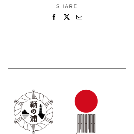
SHARE
F
X
電
a
子
c
メ
e
ー
b
ル
o
o
k