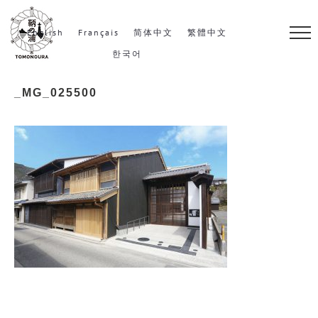
S
k
English
Français
简体中文
繁體中文
i
한국어
p
_MG_025500
t
o
c
o
n
t
e
n
t