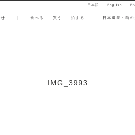
日本語
English
Fr
らせ
｜
食べる
買う
泊まる
日本遺産・鞆の
IMG_3993