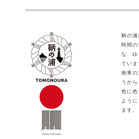
鞆の浦
時間の
な、ゆ
ていま
南東の
うから
色に色
ように
ます。