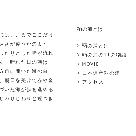
鞆の浦とは
には、まるでここだけ
速さが違うかのよう
> 鞆の浦とは
ったりとした時が流れ
> 鞆の浦の11の物語
す。晴れた日の朝は、
> MOVIE
方角に開いた港の向こ
> 日本遺産鞆の浦
、朝日を受けて赤や金
> アクセス
づいた海が歩を進める
じわりじわりと近づき