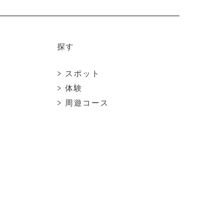
o
k
探す
> スポット
> 体験
> 周遊コース