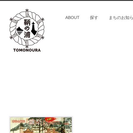
S
k
ABOUT
探す
まちのお知
i
p
t
o
c
o
n
t
e
n
t