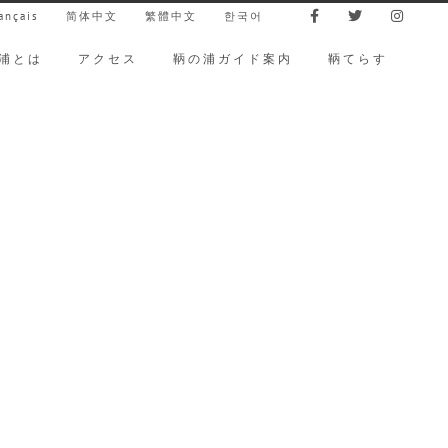
ançais
简体中文
繁體中文
한국어
浦とは
アクセス
鞆の浦ガイド案内
鞆てらす