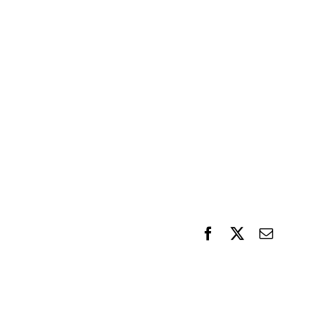
F
X
電
a
子
c
メ
e
ー
b
ル
o