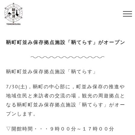
S
k
i
p
t
鞆町町並み保存拠点施設「鞆てらす」がオープン
o
c
o
鞆町町並み保存拠点施設「鞆てらす」
n
t
7/30(土)，鞆町の中心部に，町並み保存の推進や
e
地域住民と来訪者の交流の場，観光の周遊拠点と
n
なる鞆町町並み保存拠点施設「鞆てらす」がオー
t
プンします。
▽開館時間・・・９時００分～１７時００分