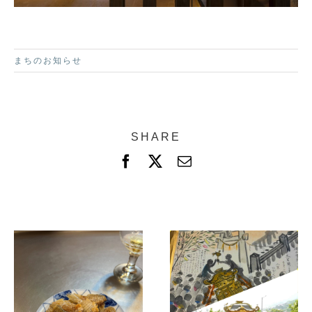
まちのお知らせ
SHARE
F
X
電
a
子
c
メ
e
ー
b
ル
o
o
k