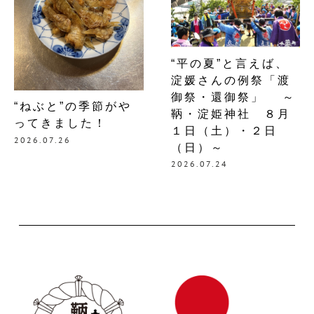
“平の夏”と言えば、
淀媛さんの例祭「渡
御祭・還御祭」 ～
“ねぶと”の季節がや
鞆・淀姫神社 ８月
ってきました！
１日（土）・２日
2026.07.26
（日）～
2026.07.24