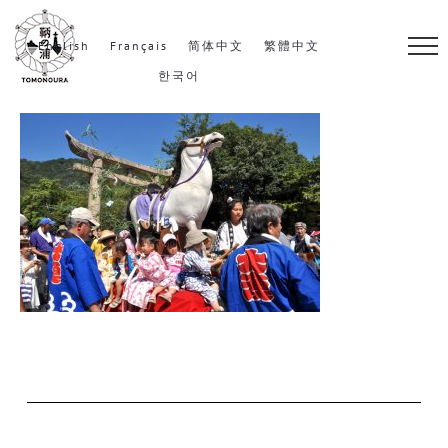
S
k
English
Français
简体中文
繁體中文
i
한국어
p
t
o
c
o
n
t
e
n
t