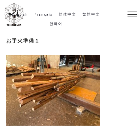
S
k
English
Français
简体中文
繁體中文
i
한국어
p
お手火準備１
t
o
c
o
n
t
e
n
t