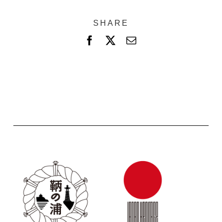
SHARE
F
X
電
a
子
c
メ
e
ー
b
ル
o
o
k