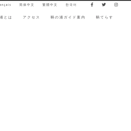
ançais
简体中文
繁體中文
한국어
浦とは
アクセス
鞆の浦ガイド案内
鞆てらす