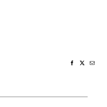
F
X
電
a
子
c
メ
e
ー
b
ル
o
o
k