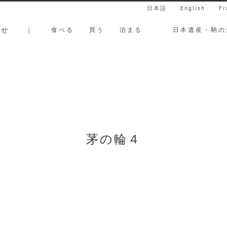
日本語
English
Fr
らせ
｜
食べる
買う
泊まる
日本遺産・鞆の
茅の輪４