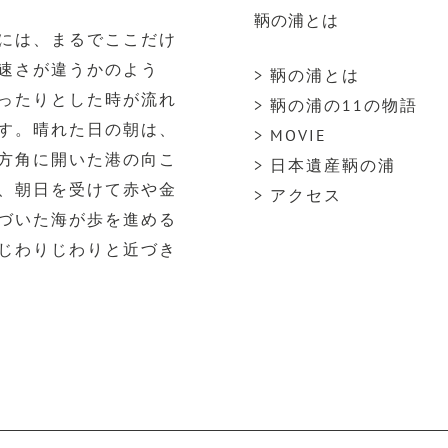
鞆の浦とは
には、まるでここだけ
速さが違うかのよう
> 鞆の浦とは
ったりとした時が流れ
> 鞆の浦の11の物語
す。晴れた日の朝は、
> MOVIE
方角に開いた港の向こ
> 日本遺産鞆の浦
、朝日を受けて赤や金
> アクセス
づいた海が歩を進める
じわりじわりと近づき