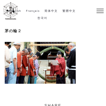
S
k
English
Français
简体中文
繁體中文
i
한국어
p
茅の輪２
t
o
c
o
n
t
e
n
t
SHARE