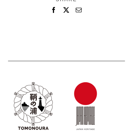
F
X
電
a
子
c
メ
e
ー
b
ル
o
o
k