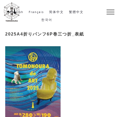
S
k
English
Français
简体中文
繁體中文
i
한국어
p
2025A4折りパンフ6P巻三つ折_表紙
t
o
c
o
n
t
e
n
t