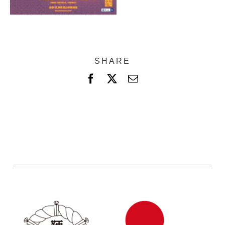
SHARE
F
X
電
a
子
c
メ
e
ー
b
ル
o
o
k