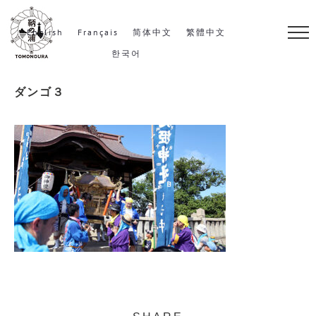
S
k
English
Français
简体中文
繁體中文
i
한국어
p
ダンゴ３
t
o
c
o
n
t
e
n
t