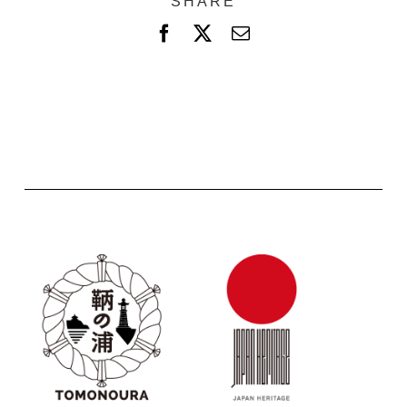
SHARE
F
X
電
a
子
c
メ
e
ー
b
ル
o
o
k