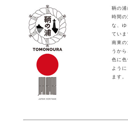
鞆の浦
時間の
な、ゆ
ていま
南東の
うから
色に色
ように
ます。