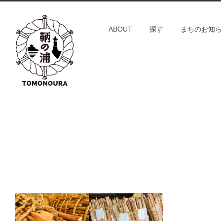
S
k
ABOUT
探す
まちのお知
i
p
t
o
c
o
n
t
e
n
t