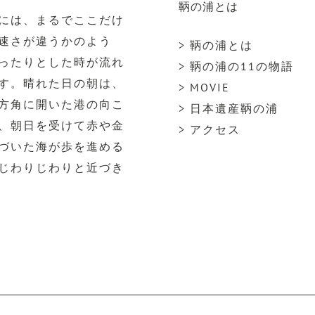
鞆の浦とは
には、まるでここだけ
速さが違うかのよう
> 鞆の浦とは
ったりとした時が流れ
> 鞆の浦の11の物語
す。晴れた日の朝は、
> MOVIE
方角に開いた港の向こ
> 日本遺産鞆の浦
、朝日を受けて赤や金
> アクセス
づいた海が歩を進める
じわりじわりと近づき