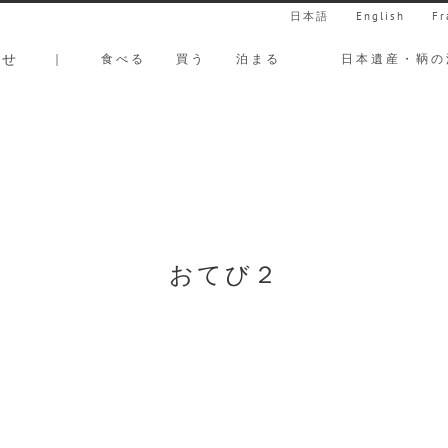
日本語
English
Fr
らせ
｜
食べる
買う
泊まる
日本遺産・鞆の
おてび２