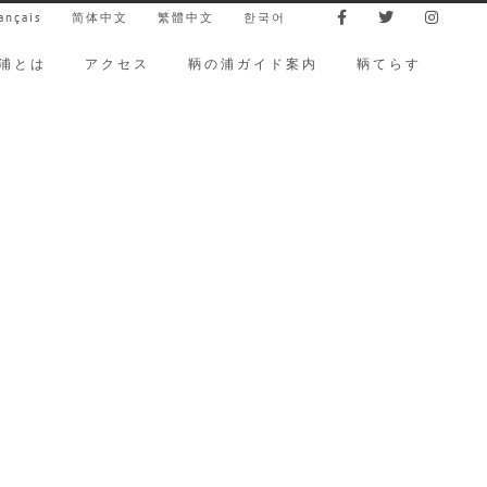
ançais
简体中文
繁體中文
한국어
浦とは
アクセス
鞆の浦ガイド案内
鞆てらす