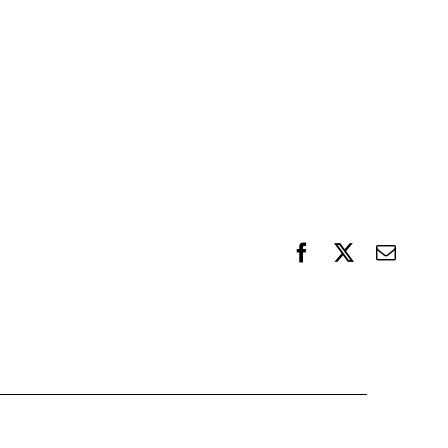
F
X
電
a
子
c
メ
e
ー
b
ル
o
o
k