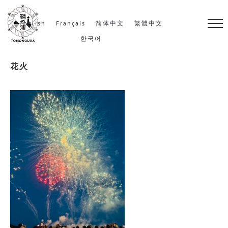
S
k
English
Français
简体中文
繁體中文
i
한국어
p
花火
t
o
c
o
n
t
e
n
t