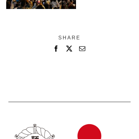
SHARE
F
X
電
a
子
c
メ
e
ー
b
ル
o
o
k