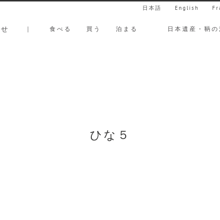
日本語
English
Fr
らせ
｜
食べる
買う
泊まる
日本遺産・鞆の
ひな５