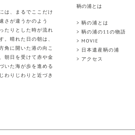
鞆の浦とは
には、まるでここだけ
速さが違うかのよう
> 鞆の浦とは
ったりとした時が流れ
> 鞆の浦の11の物語
す。晴れた日の朝は、
> MOVIE
方角に開いた港の向こ
> 日本遺産鞆の浦
、朝日を受けて赤や金
> アクセス
づいた海が歩を進める
じわりじわりと近づき