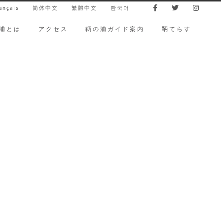
ançais
简体中文
繁體中文
한국어
浦とは
アクセス
鞆の浦ガイド案内
鞆てらす