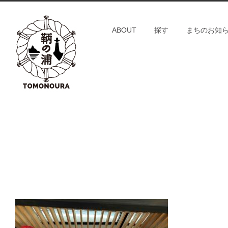
S
k
ABOUT
探す
まちのお知
i
p
t
o
c
o
n
t
e
n
t