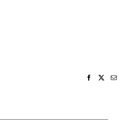
F
X
電
a
子
c
メ
e
ー
b
ル
o
o
k