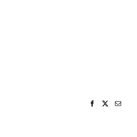
F
X
電
a
子
c
メ
e
ー
b
ル
o