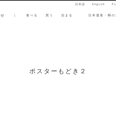
日本語
English
Fr
らせ
｜
食べる
買う
泊まる
日本遺産・鞆の
ポスターもどき２