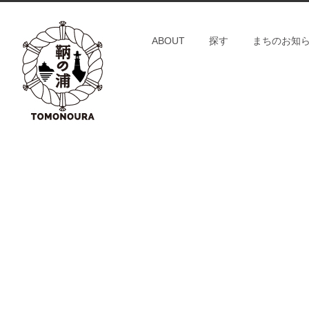
S
k
ABOUT
探す
まちのお知
i
p
t
o
c
o
n
t
e
n
t