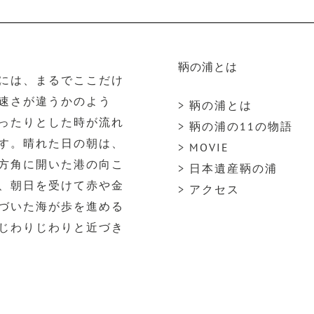
鞆の浦とは
には、まるでここだけ
速さが違うかのよう
> 鞆の浦とは
ったりとした時が流れ
> 鞆の浦の11の物語
す。晴れた日の朝は、
> MOVIE
方角に開いた港の向こ
> 日本遺産鞆の浦
、朝日を受けて赤や金
> アクセス
づいた海が歩を進める
じわりじわりと近づき