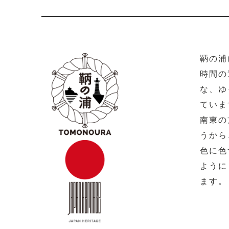
鞆の浦
時間の
な、ゆ
ていま
南東の
うから
色に色
ように
ます。