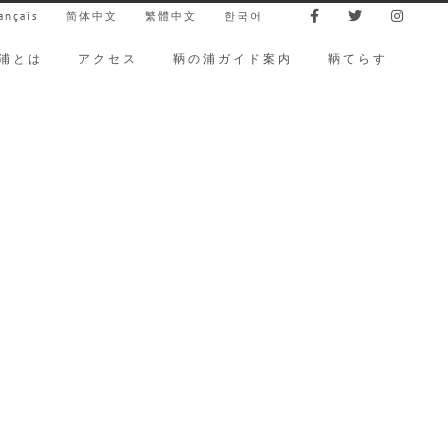
ançais
简体中文
繁體中文
한국어
浦とは
アクセス
鞆の浦ガイド案内
鞆てらす