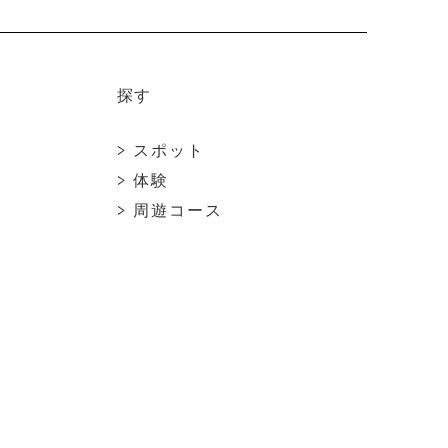
o
k
探す
> スポット
> 体験
> 周遊コース