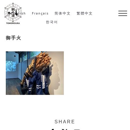
S
k
English
Français
简体中文
繁體中文
i
한국어
p
御手火
t
o
c
o
n
t
e
n
t
SHARE