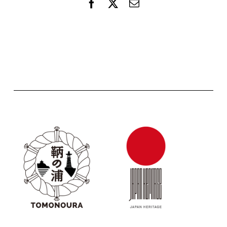
F
X
電
a
子
c
メ
e
ー
b
ル
o
o
k