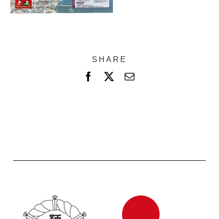
SHARE
F
X
電
a
子
c
メ
e
ー
b
ル
o
o
k