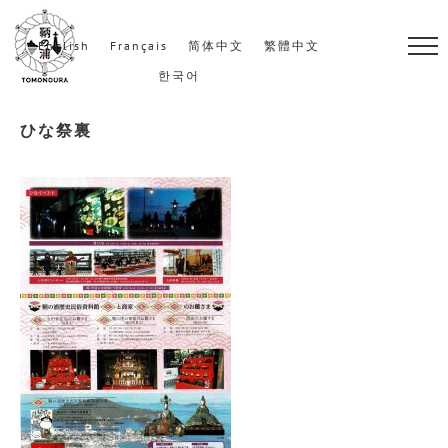
S
k
English
Français
简体中文
繁體中文
i
한국어
p
ひな祭裏
t
o
c
o
n
t
e
n
t