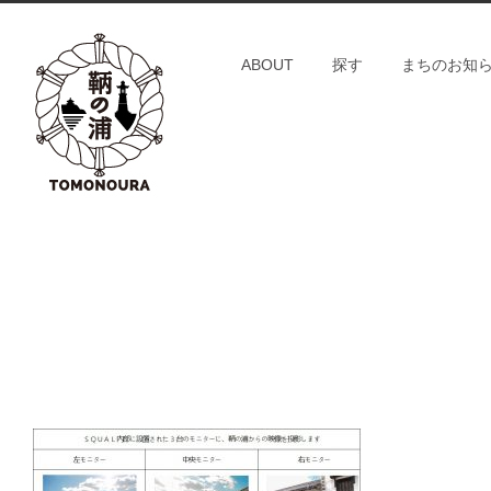
S
k
ABOUT
探す
まちのお知
i
p
t
o
c
o
n
t
e
n
t