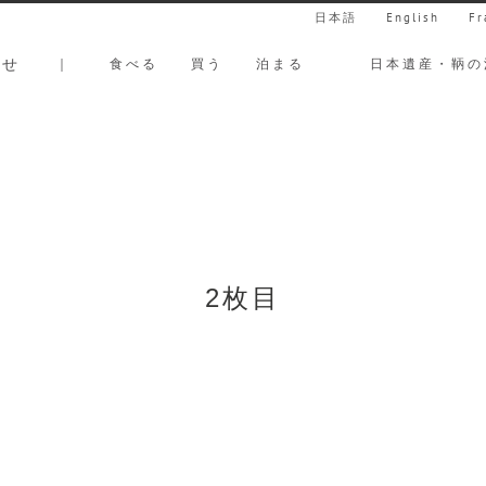
日本語
English
Fr
らせ
｜
食べる
買う
泊まる
日本遺産・鞆の
2枚目