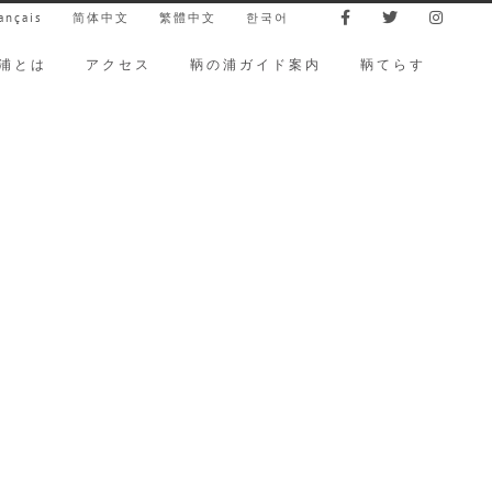
ançais
简体中文
繁體中文
한국어
浦とは
アクセス
鞆の浦ガイド案内
鞆てらす