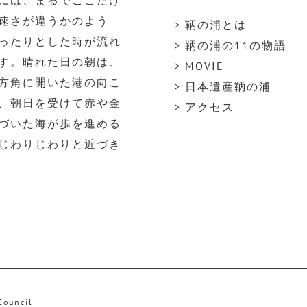
には、まるでここだけ
速さが違うかのよう
> 鞆の浦とは
ったりとした時が流れ
> 鞆の浦の11の物語
す。晴れた日の朝は、
> MOVIE
方角に開いた港の向こ
> 日本遺産鞆の浦
、朝日を受けて赤や金
> アクセス
づいた海が歩を進める
じわりじわりと近づき
Council