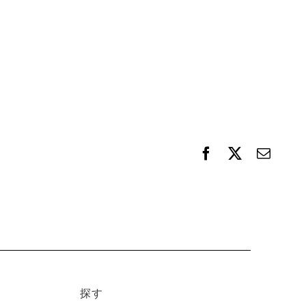
F
X
電
a
子
c
メ
e
ー
b
ル
o
o
k
探す