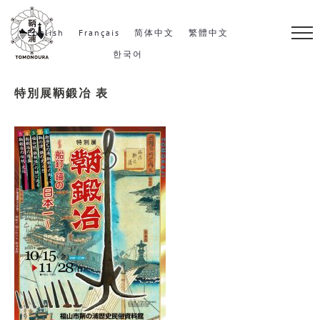
S
k
English
Français
简体中文
繁體中文
i
한국어
p
特別展鞆鍛冶 表
t
o
c
o
n
t
e
n
t