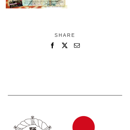
SHARE
F
X
電
a
子
c
メ
e
ー
b
ル
o
o
k