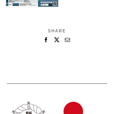
SHARE
F
X
電
a
子
c
メ
e
ー
b
ル
o
o
k