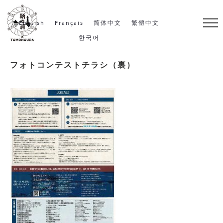
S
k
English
Français
简体中文
繁體中文
i
한국어
p
フォトコンテストチラシ（裏）
t
o
c
o
n
t
e
n
t