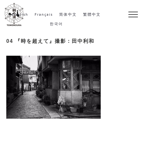
S
k
English
Français
简体中文
繁體中文
i
한국어
p
04 『時を超えて』撮影：田中利和
t
o
c
o
n
t
e
n
t