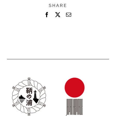
SHARE
F
X
電
a
子
c
メ
e
ー
b
ル
o
o
k