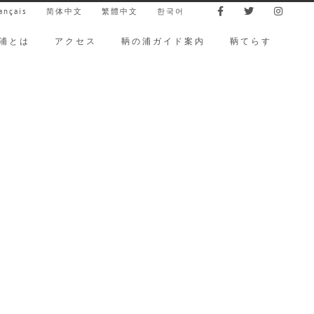
ançais
简体中文
繁體中文
한국어
浦とは
アクセス
鞆の浦ガイド案内
鞆てらす