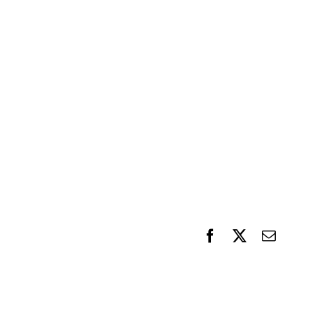
F
X
電
a
子
c
メ
e
ー
b
ル
o