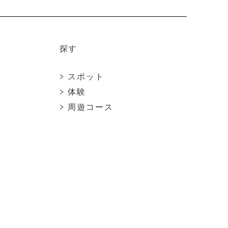
o
k
探す
> スポット
> 体験
> 周遊コース