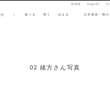
日本語
English
Fr
らせ
｜
食べる
買う
泊まる
日本遺産・鞆の
02 緒方さん写真