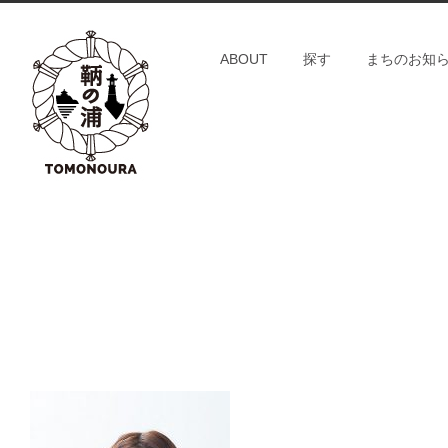
S
k
ABOUT
探す
まちのお知
i
p
t
o
c
o
n
t
e
n
t