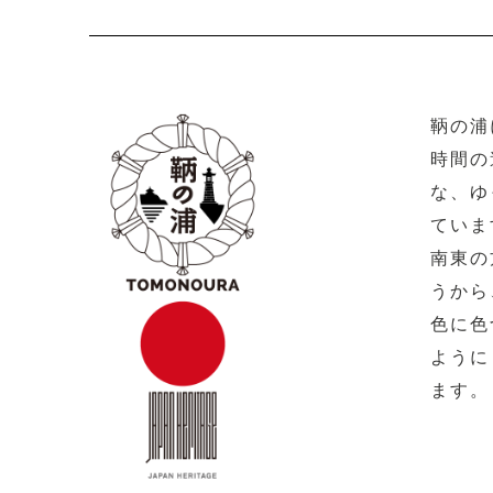
鞆の浦
時間の
な、ゆ
ていま
南東の
うから
色に色
ように
ます。