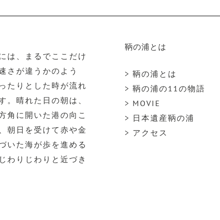
鞆の浦とは
には、まるでここだけ
速さが違うかのよう
> 鞆の浦とは
ったりとした時が流れ
> 鞆の浦の11の物語
す。晴れた日の朝は、
> MOVIE
方角に開いた港の向こ
> 日本遺産鞆の浦
、朝日を受けて赤や金
> アクセス
づいた海が歩を進める
じわりじわりと近づき