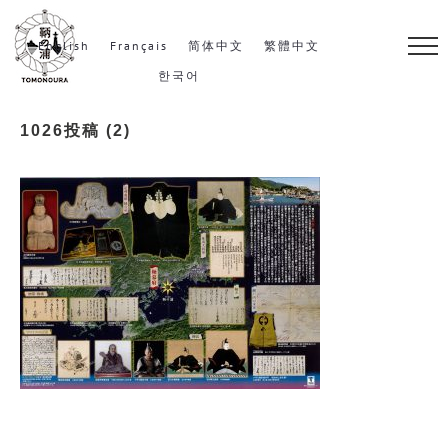
S
k
English
Français
简体中文
繁體中文
i
한국어
p
1026投稿 (2)
t
o
c
o
n
t
e
n
t