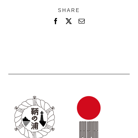
SHARE
F
X
電
a
子
c
メ
e
ー
b
ル
o
o
k