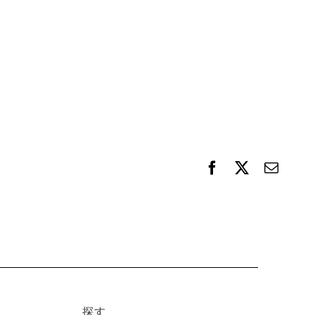
F
X
電
a
子
c
メ
e
ー
b
ル
o
o
k
探す