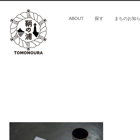
S
k
ABOUT
探す
まちのお知
i
p
t
o
c
o
n
t
e
n
t