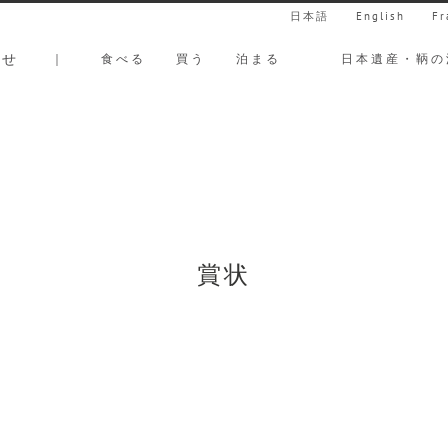
日本語
English
Fr
らせ
｜
食べる
買う
泊まる
日本遺産・鞆の
賞状