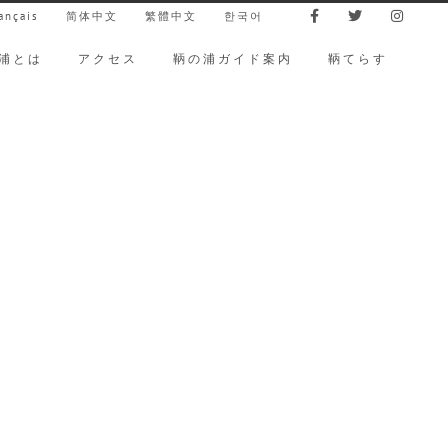
ançais
简体中文
繁體中文
한국어
浦とは
アクセス
鞆の浦ガイド案内
鞆てらす