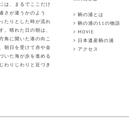
には、まるでここだけ
速さが違うかのよう
> 鞆の浦とは
ったりとした時が流れ
> 鞆の浦の11の物語
す。晴れた日の朝は、
> MOVIE
方角に開いた港の向こ
> 日本遺産鞆の浦
、朝日を受けて赤や金
> アクセス
づいた海が歩を進める
じわりじわりと近づき