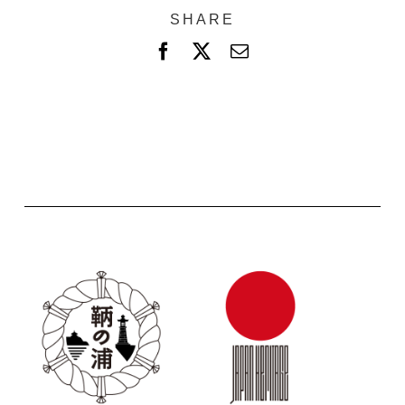
SHARE
F
X
電
a
子
c
メ
e
ー
b
ル
o
o
k