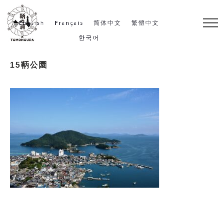
S
k
English
Français
简体中文
繁體中文
i
한국어
p
15鞆公園
t
o
c
o
n
t
e
n
t