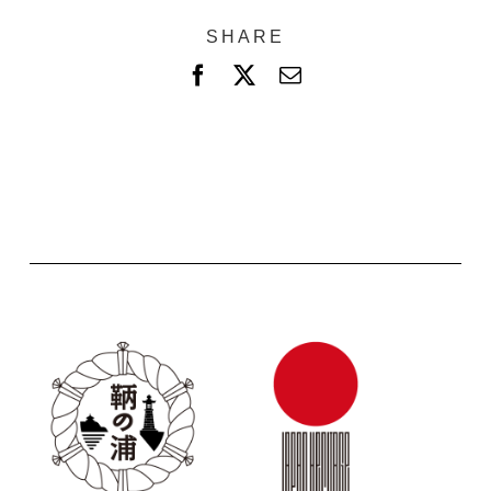
SHARE
F
X
電
a
子
c
メ
e
ー
b
ル
o
o
k