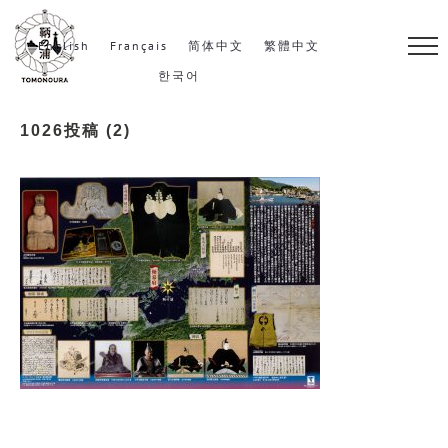
S
k
English
Français
简体中文
繁體中文
i
한국어
p
1026投稿 (2)
t
o
c
o
n
t
e
n
t