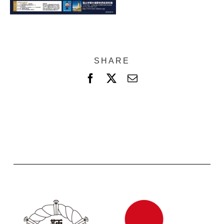
SHARE
F
X
電
a
子
c
メ
e
ー
b
ル
o
o
k