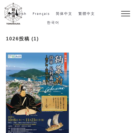
S
k
English
Français
简体中文
繁體中文
i
한국어
p
1026投稿 (1)
t
o
c
o
n
t
e
n
t