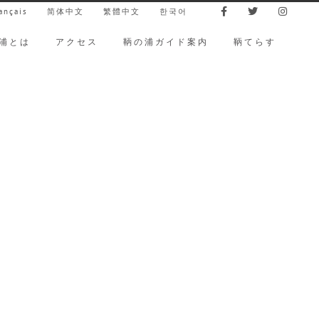
ançais
简体中文
繁體中文
한국어
浦とは
アクセス
鞆の浦ガイド案内
鞆てらす