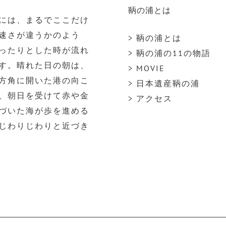
鞆の浦とは
には、まるでここだけ
速さが違うかのよう
> 鞆の浦とは
ったりとした時が流れ
> 鞆の浦の11の物語
す。晴れた日の朝は、
> MOVIE
方角に開いた港の向こ
> 日本遺産鞆の浦
、朝日を受けて赤や金
> アクセス
づいた海が歩を進める
じわりじわりと近づき