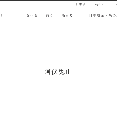
日本語
English
Fr
らせ
｜
食べる
買う
泊まる
日本遺産・鞆の
阿伏兎山