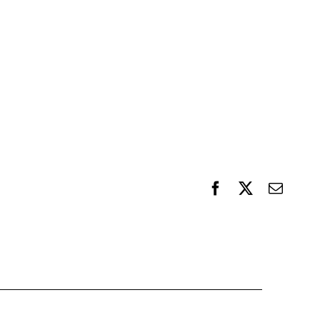
F
X
電
a
子
c
メ
e
ー
b
ル
o
o
k