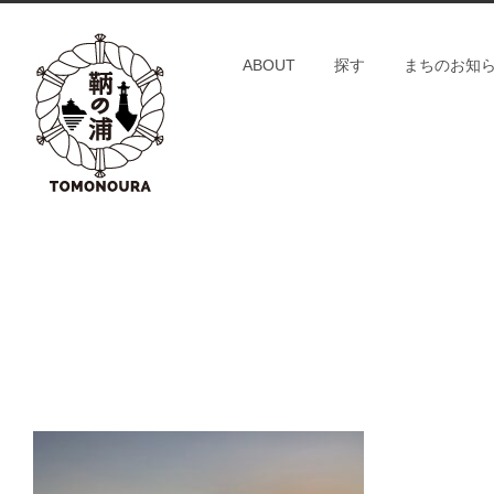
S
k
ABOUT
探す
まちのお知
i
p
t
o
c
o
n
t
e
n
t