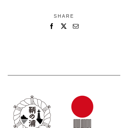
SHARE
F
X
電
a
子
c
メ
e
ー
b
ル
o
o
k