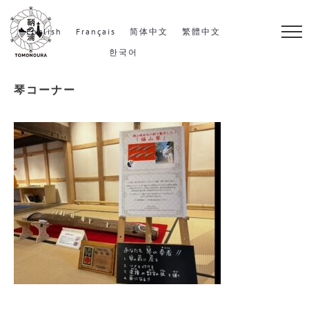
S
k
English
Français
简体中文
繁體中文
i
한국어
p
琴コーナー
t
o
c
o
n
t
e
n
t