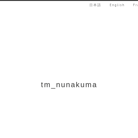
日本語
English
Fr
tm_nunakuma