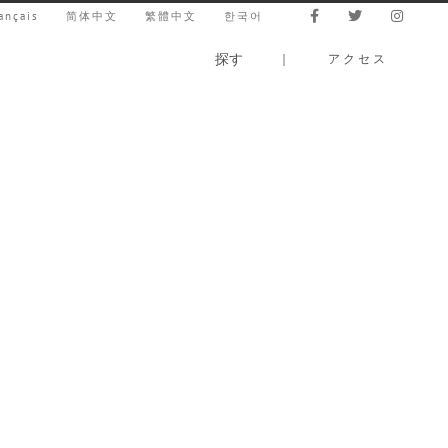
ançais
简体中文
繁體中文
한국어
探す
｜
アクセス