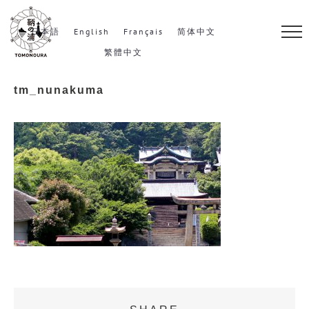
S
k
日本語
English
Français
简体中文
i
繁體中文
p
tm_nunakuma
t
o
c
o
n
t
e
n
t