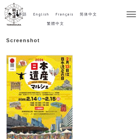
S
k
日本語
English
Français
简体中文
i
繁體中文
p
Screenshot
t
o
c
o
n
t
e
n
t