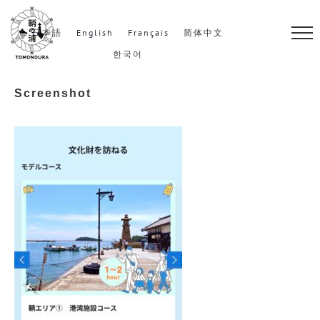
S
k
日本語
English
Français
简体中文
i
한국어
p
Screenshot
t
o
c
o
n
t
e
n
t