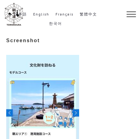
S
k
日本語
English
Français
繁體中文
i
한국어
p
Screenshot
t
o
c
o
n
t
e
n
t