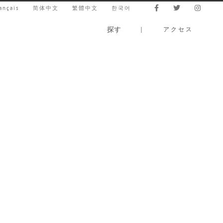
ançais
简体中文
繁體中文
한국어
探す
｜
アクセス