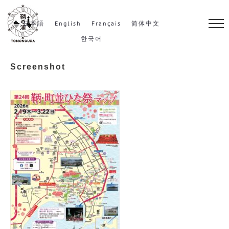
S
k
日本語
English
Français
简体中文
i
한국어
p
Screenshot
t
o
c
o
n
t
e
n
t