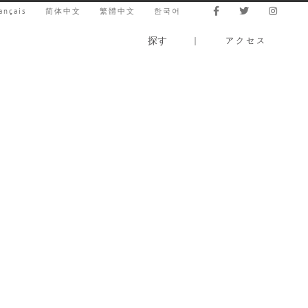
ançais
简体中文
繁體中文
한국어
探す
｜
アクセス