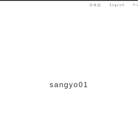
日本語
English
Fr
sangyo01