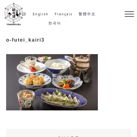
S
k
日本語
English
Français
繁體中文
i
한국어
p
o-futei_kairi3
t
o
c
o
n
t
e
n
t