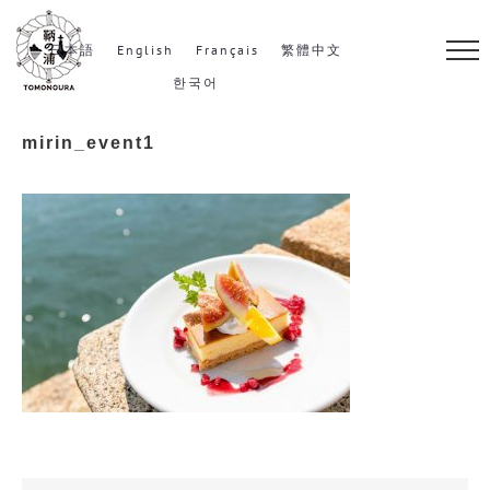
S
k
日本語
English
Français
繁體中文
i
한국어
p
mirin_event1
t
o
c
o
n
t
e
n
t