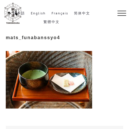
S
k
日本語
English
Français
简体中文
i
繁體中文
p
mats_funabanssyo4
t
o
c
o
n
t
e
n
t