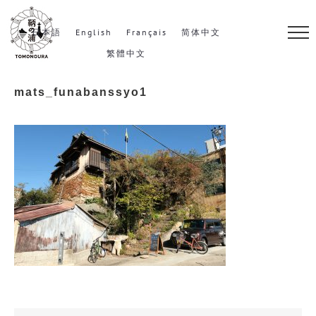
S
k
日本語
English
Français
简体中文
i
繁體中文
p
mats_funabanssyo1
t
o
c
o
n
t
e
n
t