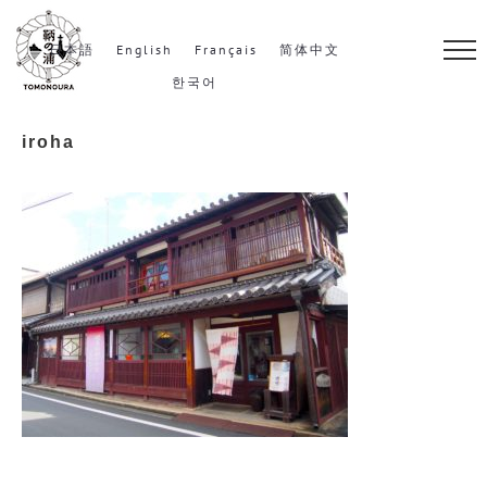
S
k
日本語
English
Français
简体中文
i
한국어
p
iroha
t
o
c
o
n
t
e
n
t