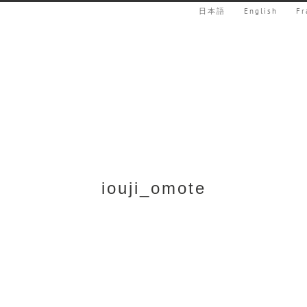
日本語
English
Fr
iouji_omote