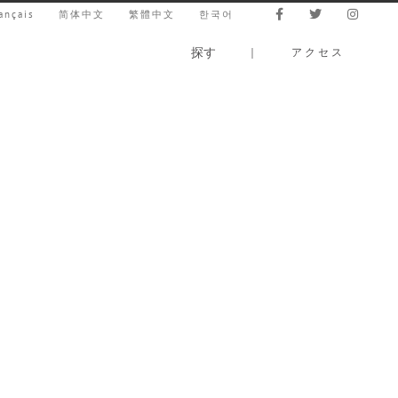
ançais
简体中文
繁體中文
한국어
探す
｜
アクセス