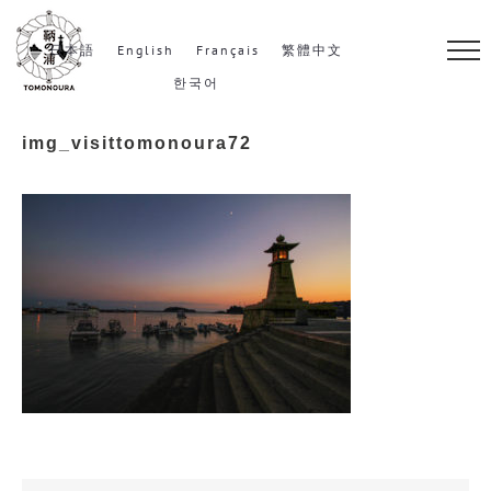
S
k
日本語
English
Français
繁體中文
i
한국어
p
img_visittomonoura72
t
o
c
o
n
t
e
n
t