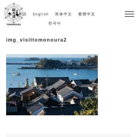
S
k
日本語
English
简体中文
繁體中文
i
한국어
p
img_visittomonoura2
t
o
c
o
n
t
e
n
t