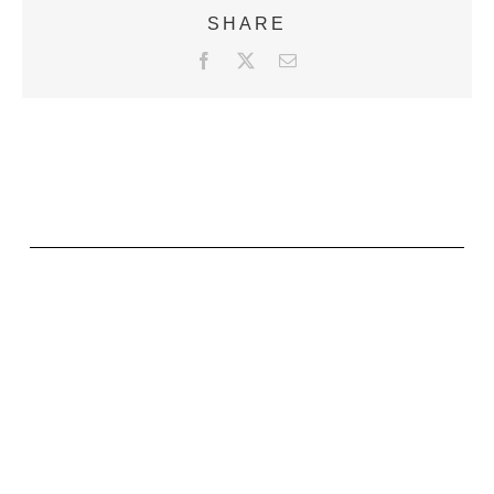
SHARE
F
X
E
a
m
c
a
e
i
b
l
o
o
k