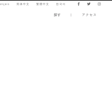
ançais
简体中文
繁體中文
한국어
探す
｜
アクセス