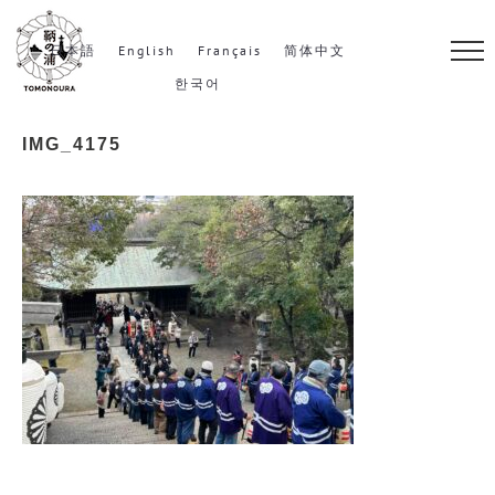
S
k
日本語
English
Français
简体中文
i
한국어
p
IMG_4175
t
o
c
o
n
t
e
n
t