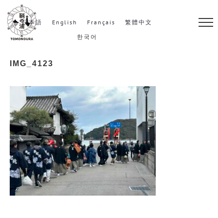
S
k
日本語
English
Français
繁體中文
i
한국어
p
IMG_4123
t
o
c
o
n
t
e
n
t